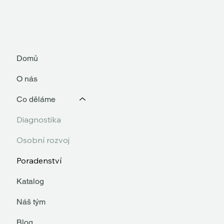
Domů
O nás
Co děláme
Diagnostika
Osobní rozvoj
Poradenství
Katalog
Náš tým
Blog