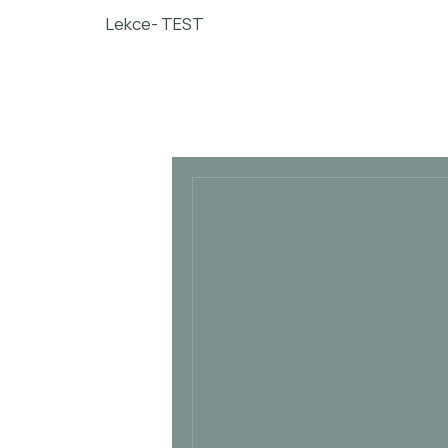
Lekce- TEST
4 900
českých
korun