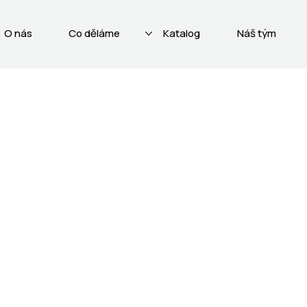
O nás
Co děláme
Katalog
Náš tým