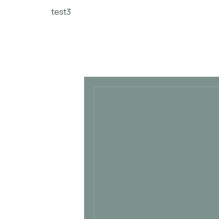
test3
4 900
českých
korun