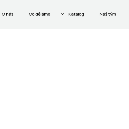
O nás
Co děláme
Katalog
Náš tým